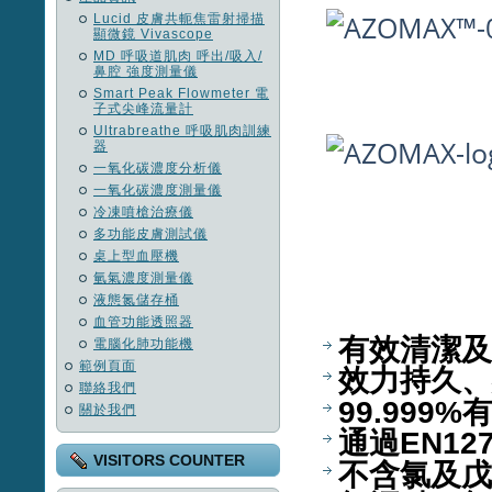
Lucid 皮膚共軛焦雷射掃描
顯微鏡 Vivascope
MD 呼吸道肌肉 呼出/吸入/
鼻腔 強度測量儀
Smart Peak Flowmeter 電
子式尖峰流量計
Ultrabreathe 呼吸肌肉訓練
器
一氧化碳濃度分析儀
一氧化碳濃度測量儀
冷凍噴槍治療儀
多功能皮膚測試儀
桌上型血壓機
氫氣濃度測量儀
液態氮儲存桶
血管功能透照器
有效清潔及
電腦化肺功能機
範例頁面
效力持久、
聯絡我們
99.999
關於我們
通過EN127
VISITORS COUNTER
不含氯及戊