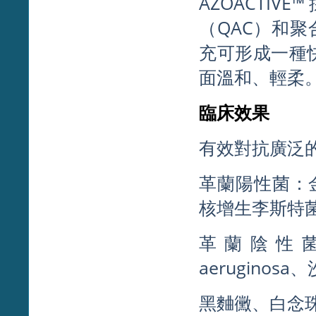
AZOACT
（QAC）和聚
充可形成一種
面溫和、輕柔
臨床效果
有效對抗廣泛
革蘭陽性菌：
核增生李斯特
革蘭陰性菌：
aeruginos
黑麯黴、白念