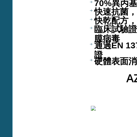
70%異丙
快速抗菌，
快乾配方，
臨床試驗證
膜病毒
通過EN 137
證
硬體表面消
A