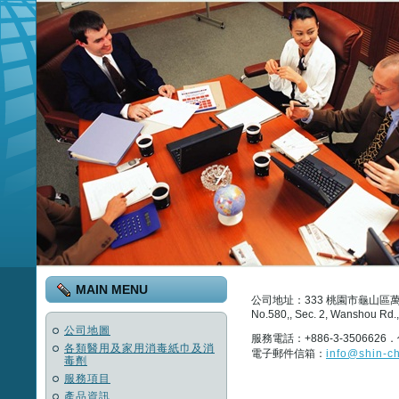
MAIN MENU
公司地址：333 桃園市龜山區萬
No.580,, Sec. 2, Wanshou Rd.
公司地圖
服務電話：+886-3-3506626．
各類醫用及家用消毒紙巾及消
電子郵件信箱：
info@shin-c
毒劑
服務項目
產品資訊