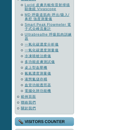
Lucid 皮膚共軛焦雷射掃描
顯微鏡 Vivascope
MD 呼吸道肌肉 呼出/吸入/
鼻腔 強度測量儀
Smart Peak Flowmeter 電
子式尖峰流量計
Ultrabreathe 呼吸肌肉訓練
器
一氧化碳濃度分析儀
一氧化碳濃度測量儀
冷凍噴槍治療儀
多功能皮膚測試儀
桌上型血壓機
氫氣濃度測量儀
液態氮儲存桶
血管功能透照器
電腦化肺功能機
範例頁面
聯絡我們
關於我們
VISITORS COUNTER